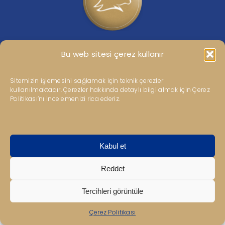
Kariyer
İletişim
Kipaş Grubumuza ait güncel haberler için bizi sosyal
Bu web sitesi çerez kullanır
medya hesaplarımızdan takip edebilirsiniz.
TR
Sitemizin işlemesini sağlamak için teknik çerezler
kullanılmaktadır. Çerezler hakkında detaylı bilgi almak için Çerez
Politikası’nı incelemenizi rica ederiz.
Gizlilik ve Kullanım Koşulları
–
KVKK
–
Bilgi Toplumu
Kabul et
Hizmetleri
–
Kovid-19
–
Jes Bilgilendirme
–
İletişim
Reddet
2025 © Her hakkı Kipaş Holdinge aittir.
Tercihleri görüntüle
Çerez Politikası