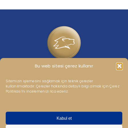
Bu web sitesi çerez kullanır
Kipaş Grubumuza ait güncel haberler için bizi sosyal
medya hesaplarımızdan takip edebilirsiniz.
Sitemizin işlemesini sağlamak için teknik çerezler
kullanılmaktadır. Çerezler hakkında detaylı bilgi almak için Çerez
Politikası’nı incelemenizi rica ederiz.
Gizlilik ve Kullanım Koşulları
–
KVKK
–
Bilgi Toplumu
Kabul et
Hizmetleri
–
Kovid-19
–
Jes Bilgilendirme
–
İletişim