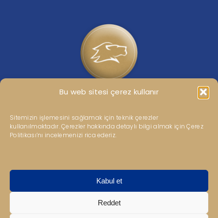
Kariyer
İletişim
TR
Bu web sitesi çerez kullanır
Kipaş Grubumuza ait güncel haberler için bizi sosyal
medya hesaplarımızdan takip edebilirsiniz.
Sitemizin işlemesini sağlamak için teknik çerezler
kullanılmaktadır. Çerezler hakkında detaylı bilgi almak için Çerez
Politikası’nı incelemenizi rica ederiz.
Gizlilik ve Kullanım Koşulları
–
KVKK
–
Bilgi Toplumu
Kabul et
Hizmetleri
–
Kovid-19
–
Jes Bilgilendirme
–
İletişim
Reddet