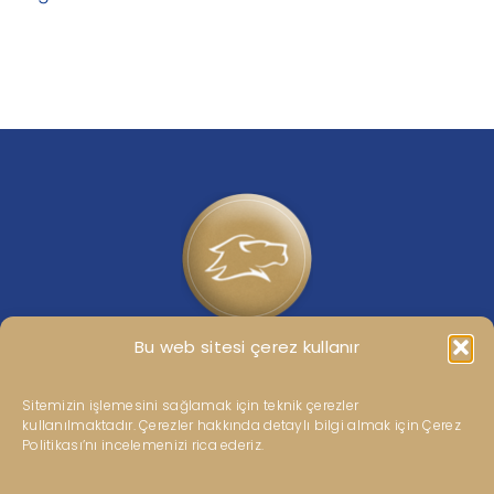
Bu web sitesi çerez kullanır
Kipaş Grubumuza ait güncel haberler için bizi sosyal
medya hesaplarımızdan takip edebilirsiniz.
Sitemizin işlemesini sağlamak için teknik çerezler
kullanılmaktadır. Çerezler hakkında detaylı bilgi almak için Çerez
Politikası’nı incelemenizi rica ederiz.