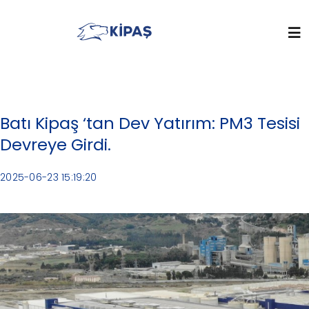
Skip
to
To
content
Na
Ana Sayfa
Batı Kipaş ‘tan Dev Yatırım: PM3 Tesisi
Kurumsal
Devreye Girdi.
2025-06-23 15:19:20
Sektörler
Medya Merkezi
Sürdürülebilirlik