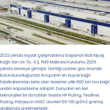
Kariyer
İletişim
TR
2022 yılında inşaat çalışmalarına başlanan Batı Kipaş
Kağıt San.Ve Tic. A.Ş. PM3 Makinesi Kurulumu 2025
yılında devreye girmiştir. Ürettiği ürünler göz önünde
bulundurulduğunda Avrupanın en büyük kağıt
fabrikalarından birisi olan tesisimiz yıllık 600 bin ton kağıt
üretim kapasitesine sahiptir. Dünyanın en ileri
teknolojileri ile donatılan tesiste HP Fluting, Testliner,
Fluting, İmitasyon NSSC ürünleri 60-130 gr/m2 gramaj
aralığında üretilmektedir.